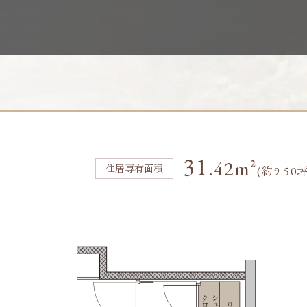
本木
31
.42m²
(約9.50