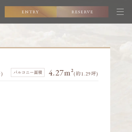
ENTRY
RESERVE
4.27m²
坪)
(約1.29坪)