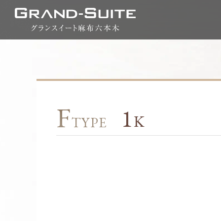
グランスイート麻布六
F
1
K
TYPE