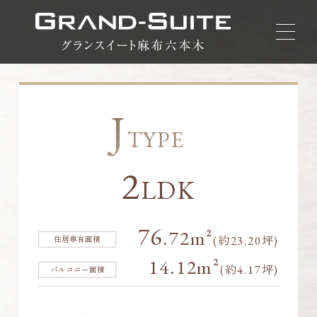
グラ
J
TYPE
2
LDK
76
.72m²
(約23.20坪)
14.12m²
(約4.17坪)