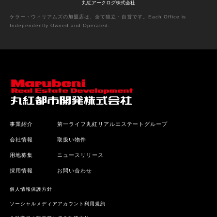
丸紅アークログ株式会社
プラウド杉並高井戸
ケラー・ウィリアムズの加盟店は、全て独立・自営です。Each Office is
杉並区
79
2010年
Independently Owned and Operated.
丸紅・野村不動産
グランスイート文京小桜
文京区
73
2010年
丸紅
グランスイート世田谷桜丘
世田谷区
54
2010年
丸紅
グランスイート高輪
事業紹介
第一ライフ丸紅リアルエステートグループ
港区
15
2009年
丸紅
会社情報
取扱い物件
グランスイート玉川上水
用地募集
ニュースリリース
東大和市
144
2009年
丸紅
採用情報
お問い合わせ
グランスイート二子玉川スタイルフォート
世田谷区
34
2009年
丸紅
個人情報保護方針
ソーシャルメディアアカウント利用規約
ラヴィアンコート亀有