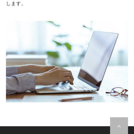
します。
千代田区
66
2014年
丸紅・サンヨーホームズ
グランスイート麻布台ヒルトップタワー
港区
166
2014年
丸紅
グランスイート三軒茶屋スカイテラス
世田谷区
52
2014年
丸紅
グランスイート広尾 ※南麻布
港区
108
2014年
丸紅
グランスイート四谷エクシア
新宿区
36
2013年
丸紅
グランスイート四谷プレシア
新宿区
36
2013年
丸紅
グランスイート不動前シティテラス
品川区
82
2013年
丸紅・住友不動産