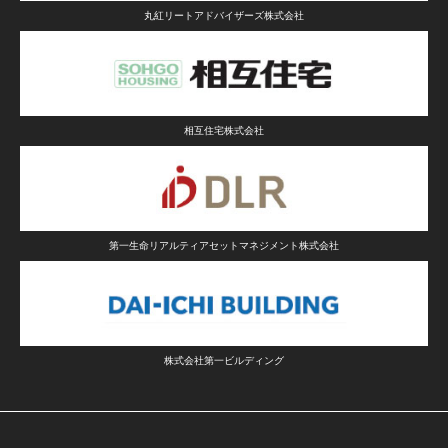
荒川区
217
2012年
丸紅リートアドバイザーズ株式会社
丸紅・日鉄興和不動産
グランスイート日本橋浜町二丁目
中央区
22
2012年
丸紅
グランスイート高円寺
相互住宅株式会社
杉並区
41
2012年
丸紅
グランスイート市ヶ谷
新宿区
39
2012年
丸紅
第一生命リアルティアセットマネジメント株式会社
南青山マスターズハウス
港区
177
2012年
丸紅・住友商事・住友不動産
グランスイート瀬田
世田谷区
61
2012年
丸紅
株式会社第一ビルディング
グランスイート渋谷桜丘町
渋谷区
33
2012年
丸紅