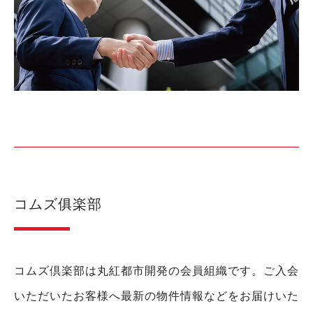
セコムホームライフ
グローリオ高円寺
中野区
34
2015年
セコムホームライフ
ディアスタ武蔵野マークテラス
武蔵野市
26
2015年
JR西日本プロパティーズ
ザ・久が原レジデンス ※鵜の木1丁目
大田区
88
2014年
丸紅・東急不動産
コムズ俱楽部
グランスイート南砂
江東区
39
2014年
丸紅
Brilliaレジデンス調布国領町
調布市
57
2014年
コムズ倶楽部は丸紅都市開発の会員組織です。ご入会
丸紅・東京建物
いただいたお客様へ最新の物件情報などをお届けいた
ザ･レジデンス平河町