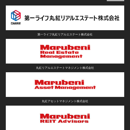
グランスイート六義園
文京区
25
2013年
丸紅
グランスイート三軒茶屋レジデンス
世田谷区
29
2013年
丸紅
第一ライフ丸紅リアルエステート株式会社
グランスイート鵜の木リバージュ
大田区
39
2013年
丸紅
グランスイート高田馬場ザ･レジデンス
丸紅リアルエステートマネジメント株式会社
新宿区
37
2013年
丸紅
グランスイート白金高輪
港区
56
2013年
丸紅
ザ･グランアルト錦糸町
丸紅アセットマネジメント株式会社
墨田区
279
2013年
丸紅・住友不動産・大京
リビオ日暮里グランスイート