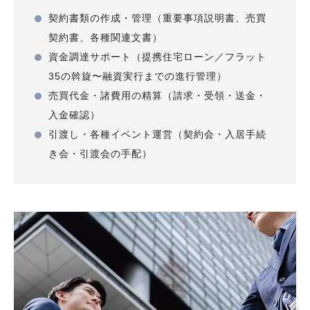
中央区
33
2015年
丸紅
契約書類の作成・管理（重要事項説明書、売買
契約書、各種関連文書）
グランスイート西馬込
大田区
42
2015年
丸紅
資金調達サポート（提携住宅ローン／フラット
35の斡旋〜融資実行までの進行管理）
グランスイート四谷二丁目レジデンス
売買代金・諸費用の精算（請求・受領・送金・
新宿区
47
2015年
丸紅
入金確認）
AQUA VISTA(千住大橋)
引渡し・各種イベント運営（契約会・入居手続
足立区
308
2015年
き会・引渡会の手配）
丸紅・住友不動産・長谷工コーポレーション
グランスイート東日本橋スクウェア
中央区
45
2015年
丸紅
ディアスタ武蔵野翠の邸
武蔵野市
19
2015年
ＪＲ西日本プロパティーズ
グローリオ武蔵関
練馬区
44
2015年