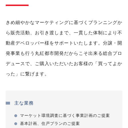
丸紅都市開発・旭化成不動産レジデンス
リビオレゾン北綾瀬
足立区
68
2023年
きめ細やかなマーケティングに基づくプランニングか
日鉄興和不動産
ら販売活動、お引き渡しまで、一貫した体制により不
グランスイート世田谷仙川
動産デベロッパー様をサポートいたします。分譲・開
世田谷区
73
2022年
丸紅都市開発・相互住宅
発事業も行う丸紅都市開発だからこそ出来る総合プロ
デュースで、ご購入いただいたお客様の「買ってよか
常盤松ハウス
港区
98
2021年
った」に繋げます。
常盤松ハウスマンション建替組合（丸紅）
MID TOWER GRAND
中央区
503
2021年
丸紅・三井不動産レジデンシャル・大成建設
主な業務
ブランズ神楽坂
マーケット環境調査に基づく事業計画のご提案
新宿区
81
2020年
基本計画、住戸プランのご提案
丸紅都市開発・東急不動産