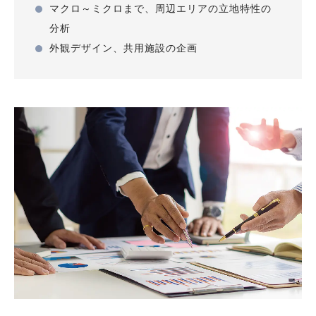
マクロ～ミクロまで、周辺エリアの立地特性の
グランスイート千代田麹町
分析
千代田区
31
2019年
丸紅
外観デザイン、共用施設の企画
リノア北赤羽
北区
147
2019年
リビタ
リノア武蔵野
武蔵野市
18
2019年
リビタ
グランスイート下赤塚
板橋区
43
2018年
丸紅
ウエリス仙川調布の森
調布市
155
2018年
NTT都市開発
ウエリス国立
国立市
29
2017年
NTT都市開発
グランスイート高田馬場諏訪の杜
新宿区
45
2016年
丸紅