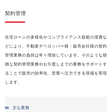
グランスイート神楽坂ピアース サウスヒルズ
契約管理
新宿区
57
2016年
丸紅・モリモト
グランスイート神楽坂ピアース ノースヒルズ
新宿区
61
2016年
住宅ローンの多様化やコンプライアンス規範の浸透な
丸紅・モリモト
どにより、不動産デベロッパー様・販売会社様の契約
Brillia山手動坂グランスイート
管理業務の負担は年々増加しています。そのような煩
北区
59
2016年
丸紅・東京建物
雑な契約管理業務やお引渡しまでの業務をサポートす
ジオ深川住吉
ることで販売の効率化、営業へ注力できる現場を実現
江東区
190
2016年
阪急阪神不動産
します。
レ・ジェイド武蔵野レジデンス
武蔵野市
25
2016年
日本エスコン
主な業務
グランスイート八丁堀