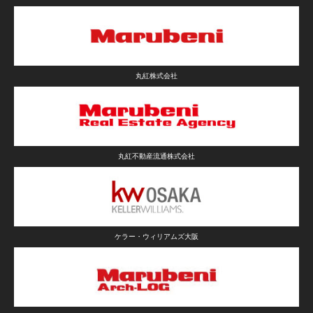
グランスイート文京音羽ウエスタージュ
文京区
41
2012年
丸紅
グランスイート文京音羽イースタージュ
文京区
42
2012年
丸紅
丸紅株式会社
グランスイート浅草ウエスト
台東区
84
2011年
丸紅
グランスイート志村
丸紅不動産流通株式会社
板橋区
43
2011年
丸紅
グランスイート加賀
板橋区
42
2011年
丸紅
グランスイート上石神井
ケラー・ウィリアムズ大阪
練馬区
68
2010年
丸紅
The RESIDENCE 国立
国立市
58
2010年
丸紅・東京建物