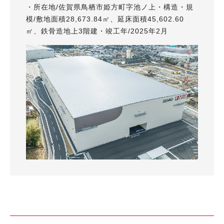
・所在地/佐賀県鳥栖市姫方町字池ノ上・構造・規
模/敷地面積28,673.84㎡、延床面積45,602.60
㎡、鉄骨造地上3階建・竣工年/2025年2月