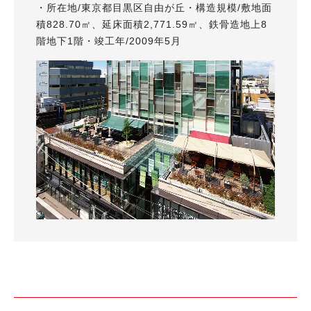
・所在地/東京都目黒区自由が丘・構造規模/敷地面
積828.70㎡、延床面積2,771.59㎡、鉄骨造地上8
階地下1階・竣工年/2009年5月