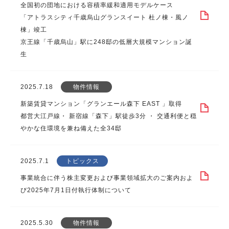
全国初の団地における容積率緩和適用モデルケース
「アトラスシティ千歳烏山グランスイート 杜ノ棟・風ノ
棟」竣工
京王線「千歳烏山」駅に248邸の低層大規模マンション誕
生
2025.7.18
物件情報
新築賃貸マンション「グランエール森下 EAST 」取得
都営大江戸線・ 新宿線「森下」駅徒歩3分 ・ 交通利便と穏
やかな住環境を兼ね備えた全34邸
2025.7.1
トピックス
事業統合に伴う株主変更および事業領域拡大のご案内およ
び2025年7月1日付執行体制について
2025.5.30
物件情報