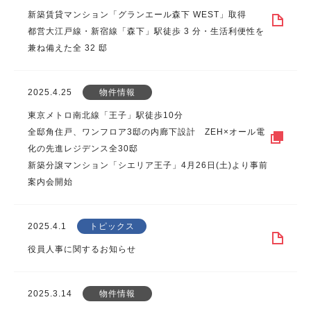
新築賃貸マンション「グランエール森下 WEST」取得
都営大江戸線・新宿線「森下」駅徒歩 3 分・生活利便性を
兼ね備えた全 32 邸
2025.4.25
物件情報
東京メトロ南北線「王子」駅徒歩10分
全邸角住戸、ワンフロア3邸の内廊下設計 ZEH×オール電
化の先進レジデンス全30邸
新築分譲マンション「シエリア王子」4月26日(土)より事前
案内会開始
2025.4.1
トピックス
役員人事に関するお知らせ
2025.3.14
物件情報